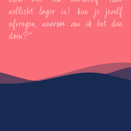
wellicht lager is) kun je jezelf
afvragen, waarom zou ik het dan
doen?”