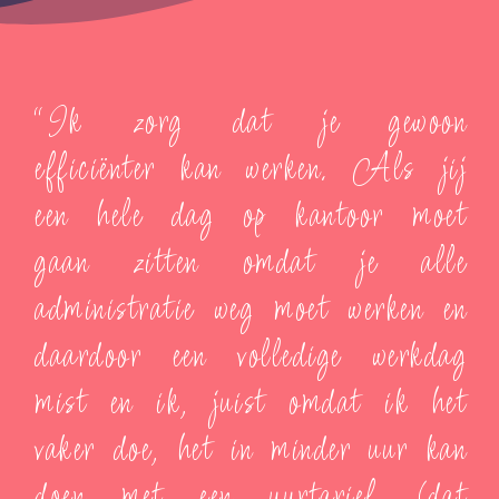
“Ik zorg dat je gewoon
efficiënter kan werken. Als jij
een hele dag op kantoor moet
gaan zitten omdat je alle
administratie weg moet werken en
daardoor een volledige werkdag
mist en ik, juist omdat ik het
vaker doe, het in minder uur kan
doen met een uurtarief (dat